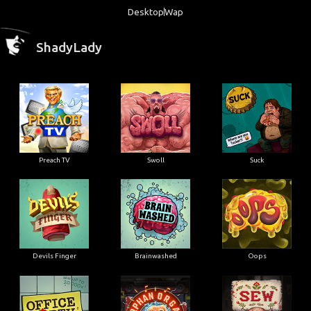
Desktop
Wap
ShadyLady
Preach TV
Swoll
Suck
Devils Finger
Brainwashed
Oops