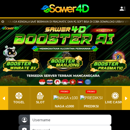
JIKA ADA KENDALA SAAT BERMAIN DI PRAGMATIC DAN PG SOFT BISA DI COBA DOWNLOAD URBAN V
PROMO
PROMO
TOGEL
SLOT
LIVE CASINO
NAGA x1000
PREDIKSI