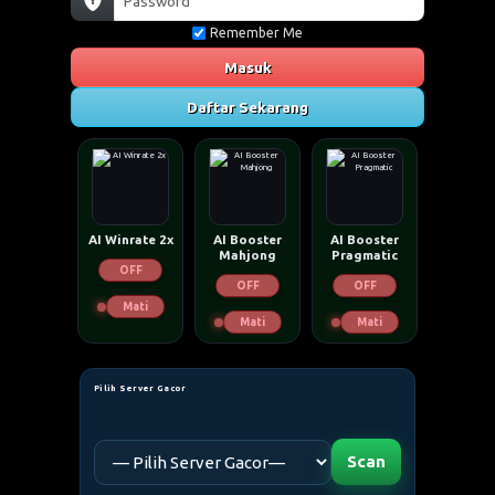
Remember Me
Masuk
Daftar Sekarang
AI Winrate 2x
AI Booster
AI Booster
Mahjong
Pragmatic
OFF
OFF
OFF
Mati
Mati
Mati
Pilih Server Gacor
Scan