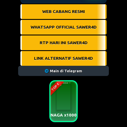
WEB CABANG RESMI
WHATSAPP OFFICIAL SAWER4D
RTP HARI INI SAWER4D
LINK ALTERNATIF SAWER4D
Main di Telegram
TOP 1
NAGA x1000