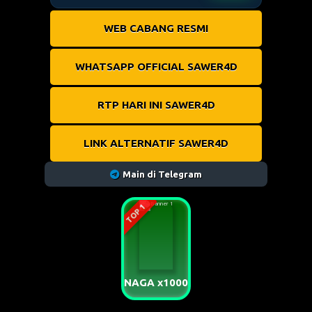
WEB CABANG RESMI
WHATSAPP OFFICIAL SAWER4D
RTP HARI INI SAWER4D
LINK ALTERNATIF SAWER4D
Main di Telegram
TOP 1
NAGA x1000