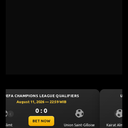
UEFA CHAMPIONS LEAGUE QUALIFIERS
August 11, 2026 — 22:00 WIB
0 : 0
Previous
Next
BET NOW
Kairat Almaty (n)
Levski Sofia