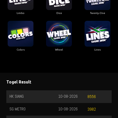
Limbo
Dice
Twenty-One
Colors
Wheel
Lines
Togel Result
HK SIANG
10-08-2026
CAM
8556
SG METRO
10-08-2026
OSA
3982