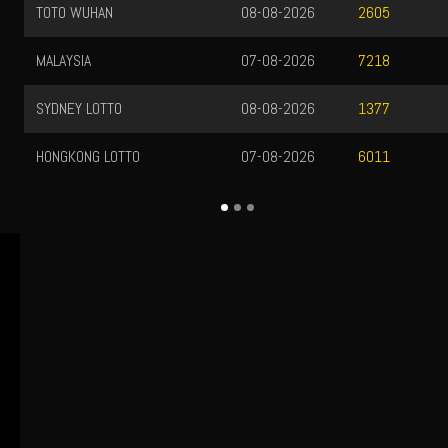
TOTO WUHAN
08-08-2026
2605
MALAYSIA
07-08-2026
7218
SYDNEY LOTTO
08-08-2026
1377
HONGKONG LOTTO
07-08-2026
6011