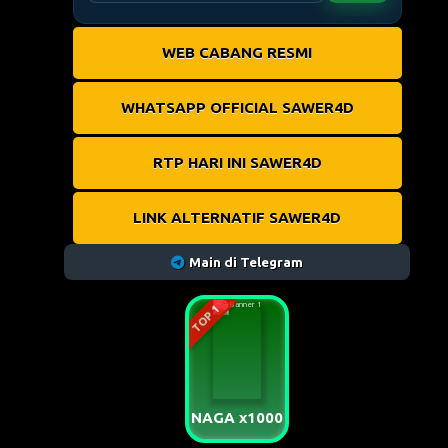
WEB CABANG RESMI
WHATSAPP OFFICIAL SAWER4D
RTP HARI INI SAWER4D
LINK ALTERNATIF SAWER4D
Main di Telegram
TOP 1
NAGA x1000