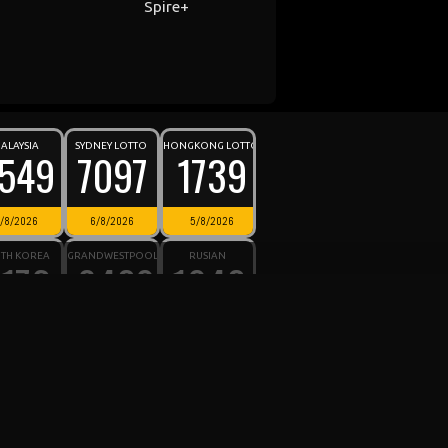
Spire+
ALAYSIA
SYDNEY LOTTO
HONGKONG LOTTO
549
7097
1739
/8/2026
6/8/2026
5/8/2026
TH KOREA
GRANDWESTPOOLS
RUSIAN
176
8429
1942
/8/2026
6/8/2026
6/8/2026