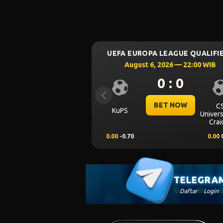
UEFA EUROPA LEAGUE QUALIFIERS
UEFA EUROPA LEA
August 6, 2026 — 22:59 WIB
August 7, 202
0 : 0
0 :
Previous
BET NOW
BET 
accabi Tel
CSKA Sofia
Benfica
Aviv (n)
0.25
0.72
-0.25
-0.88
2.5
0.86
TELEGRA
Daftar
Login