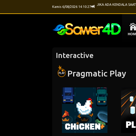
JIKA ADA KENDALA SAA
Kamis 6/08/2026 14:10:28
HOM
Interactive
Pragmatic Play