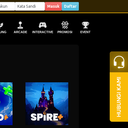
KAN NEGARA MALAYSIA
Masuk
Daftar
UNG
ARCADE
INTERACTIVE
PROMOSI
EVENT