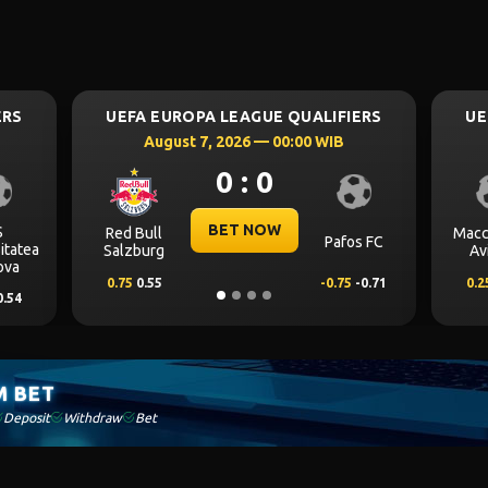
GUE QUALIFIERS
UEFA EUROPA LEAGUE QUALIFIER
6 — 02:00 WIB
August 6, 2026 — 22:59 WIB
 0
0 : 0
NOW
BET NOW
Heart of
Jagiellonia
Rangers 
Midlothian
Bialystok
-2.5
0.98
0.00
-0.90
0.00
0.7
M BET
Deposit
Withdraw
Bet