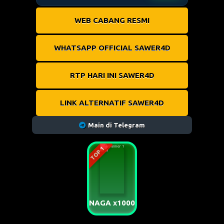
WEB CABANG RESMI
WHATSAPP OFFICIAL SAWER4D
RTP HARI INI SAWER4D
LINK ALTERNATIF SAWER4D
Main di Telegram
TOP 1
NAGA x1000