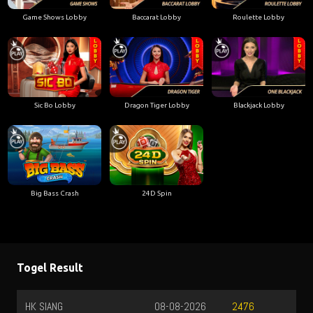
Game Shows Lobby
Baccarat Lobby
Roulette Lobby
Sic Bo Lobby
Dragon Tiger Lobby
Blackjack Lobby
Big Bass Crash
24D Spin
Togel Result
HK SIANG
08-08-2026
CA
2476