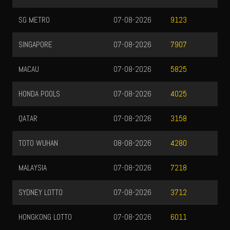
SG METRO
07-08-2026
OS
9123
SINGAPORE
07-08-2026
MA
7907
MACAU
07-08-2026
BA
5825
HONDA POOLS
07-08-2026
CH
4025
QATAR
07-08-2026
TO
3158
TOTO WUHAN
08-08-2026
RO
4280
MALAYSIA
07-08-2026
SO
7218
SYDNEY LOTTO
07-08-2026
GR
3712
HONGKONG LOTTO
07-08-2026
RU
6011